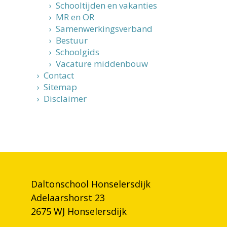
› Schooltijden en vakanties
› MR en OR
› Samenwerkingsverband
› Bestuur
› Schoolgids
› Vacature middenbouw
› Contact
› Sitemap
› Disclaimer
Daltonschool Honselersdijk
Adelaarshorst 23
2675 WJ Honselersdijk