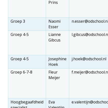
Prins
Groep 3
Naomi
n.esser@odschool.n
Esser
Groep 4-5
Lianne
l.gibcus@odschool.n
Gibcus
Groep 4-5
Josephine
j.hoek@odschool.nl
Hoek
Groep 6-7-8
Fleur
f.meijer@odschool.n
Meijer
Hoogbegaafdheid
Eva
e.valentijn@odschoo
specialist
Valentijn