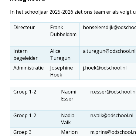
In het schooljaar 2025-2026 ziet ons team er als volgt u
Directeur
Frank
honselersdijk@odschoo
Dubbeldam
Intern
Alice
a.turegun@odschool.nl
begeleider
Turegun
Administratie
Josephine
j.hoek@odschool.nl
Hoek
Groep 1-2
Naomi
n.esser@odschool.n
Esser
Groep 1-2
Nadia
n.valk@odschool.nl
Valk
Groep 3
Marion
m.prins@odschool.n